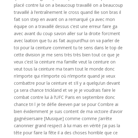
placé contre lui on a beaucoup travaillé on a beaucoup
travaillé à l’entraînement le cross quand Ilie son bras il
fait son step en avant on a remarqué ça avec mon
équipe on a travaillé dessus c’est une erreur faire ga
avec avant du coup savon aller sur la droite forcment
avec laation que tu as fait aujourd’hui on va parler de
toi pour la ceinture comment tu te sens dans le top de
cette division je me sens très très bien tout ce que je
veux c’est la ceinture ma famille veut la ceinture on
veut tous la ceinture ma team tout le monde donc
n’importe qui n’importe où n’importe quand je veux
combattre pour la ceinture et s’il y a quelqu’un devant
ça sera chance trickland et ve je je voudrais faire le
combat contre lui à l’UFC Paris en septembre donc
chance tri l je te défie deeven par se pour Combre ai
bien évidemment je suis content de ma victoire d’avoir
gagnésiersaire [Musique] comme comme j’arrête
canonnier grand respect à lui mais en vérité j’ai pas la
tête pour faire la fête il a des choses horrible que ce