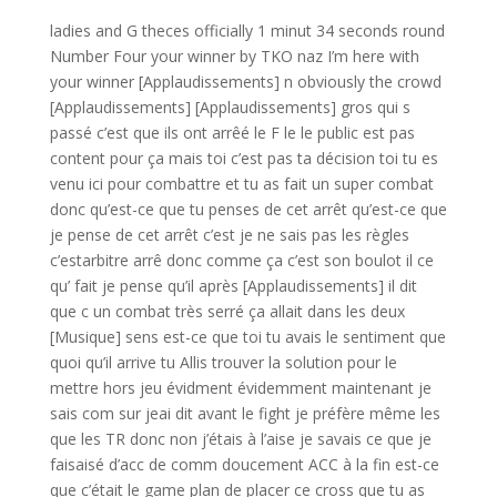
ladies and G theces officially 1 minut 34 seconds round
Number Four your winner by TKO naz I’m here with
your winner [Applaudissements] n obviously the crowd
[Applaudissements] [Applaudissements] gros qui s
passé c’est que ils ont arrêé le F le le public est pas
content pour ça mais toi c’est pas ta décision toi tu es
venu ici pour combattre et tu as fait un super combat
donc qu’est-ce que tu penses de cet arrêt qu’est-ce que
je pense de cet arrêt c’est je ne sais pas les règles
c’estarbitre arrê donc comme ça c’est son boulot il ce
qu’ fait je pense qu’il après [Applaudissements] il dit
que c un combat très serré ça allait dans les deux
[Musique] sens est-ce que toi tu avais le sentiment que
quoi qu’il arrive tu Allis trouver la solution pour le
mettre hors jeu évidment évidemment maintenant je
sais com sur jeai dit avant le fight je préfère même les
que les TR donc non j’étais à l’aise je savais ce que je
faisaisé d’acc de comm doucement ACC à la fin est-ce
que c’était le game plan de placer ce cross que tu as