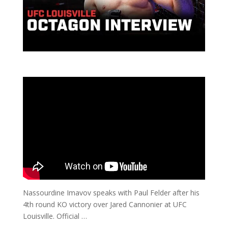
Nassourdine Imavov speaks with Paul Felder after his
4th round KO victory over Jared Cannonier at UFC
Louisville. Official …